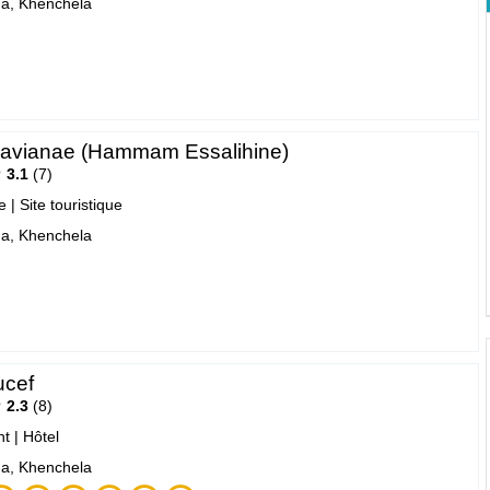
a, Khenchela
avianae (Hammam Essalihine)
3.1
7
e
|
Site touristique
a, Khenchela
ucef
2.3
8
nt
|
Hôtel
a, Khenchela