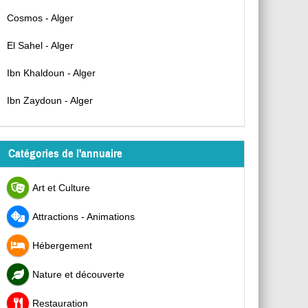
Cosmos - Alger
El Sahel - Alger
Ibn Khaldoun - Alger
Ibn Zaydoun - Alger
Catégories de l'annuaire
Art et Culture
Attractions - Animations
Hébergement
Nature et découverte
Restauration