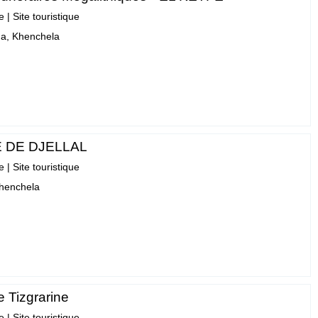
e
|
Site touristique
a, Khenchela
 DE DJELLAL
e
|
Site touristique
Khenchela
e Tizgrarine
e
|
Site touristique