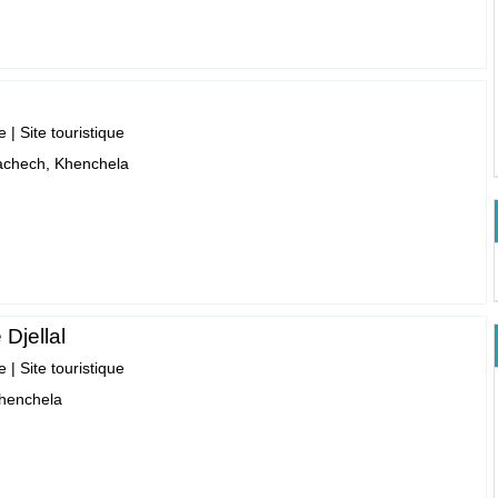
e
|
Site touristique
achech, Khenchela
 Djellal
e
|
Site touristique
Khenchela