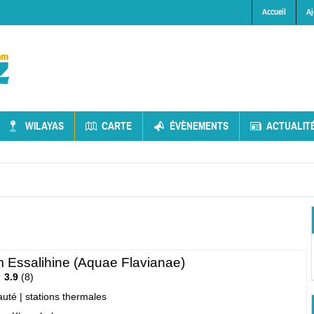
Accueil
Aj
WILAYAS
CARTE
ÉVÈNEMENTS
ACTUALIT
ssalihine (Aquae Flavianae)
3.9
8
auté
|
stations thermales