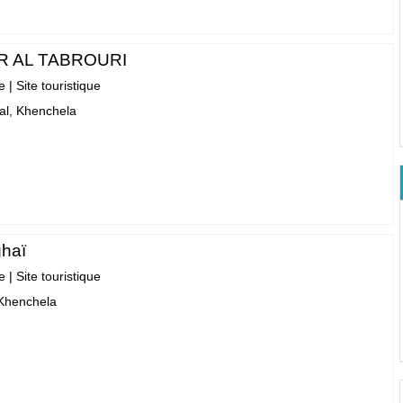
R AL TABROURI
e
|
Site touristique
l, Khenchela
haï
e
|
Site touristique
Khenchela