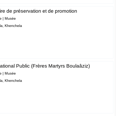
ire de préservation et de promotion
e
|
Musée
a, Khenchela
tional Public (Frères Martyrs Boulaâziz)
e
|
Musée
a, Khenchela