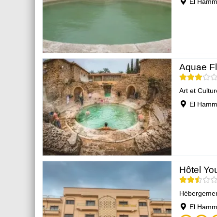
El Hamm
Aquae Fl
Art et Cultur
El Hamm
Hôtel Yo
Hébergeme
El Hamm