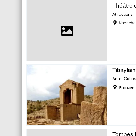
Théâtre d
Attractions 
Khenchel
Tibaylai
Art et Cultur
Khirane,
Tombes f