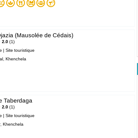
Djazia (Mausolée de Cédais)
2.0
1
e
|
Site touristique
l, Khenchela
de Taberdaga
2.0
1
e
|
Site touristique
, Khenchela