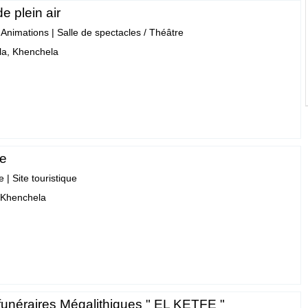
e plein air
- Animations
|
Salle de spectacles / Théâtre
a, Khenchela
ne
e
|
Site touristique
 Khenchela
unéraires Mégalithiques " EL KETFE "