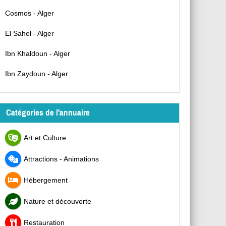
Cosmos - Alger
El Sahel - Alger
Ibn Khaldoun - Alger
Ibn Zaydoun - Alger
Catégories de l'annuaire
Art et Culture
Attractions - Animations
Hébergement
Nature et découverte
Restauration