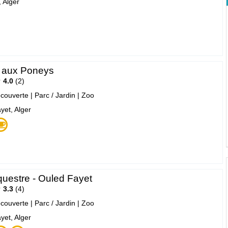
 Alger
 aux Poneys
4.0
2
écouverte
|
Parc / Jardin
|
Zoo
yet, Alger
uestre - Ouled Fayet
3.3
4
écouverte
|
Parc / Jardin
|
Zoo
yet, Alger