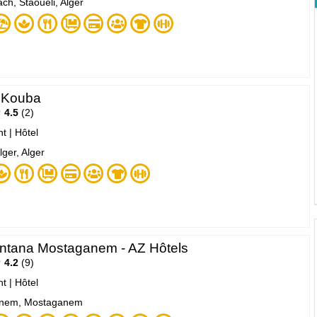
ch, Staoueli, Alger
 Kouba
4.5
2
nt
|
Hôtel
ger, Alger
ntana Mostaganem - AZ Hôtels
4.2
9
nt
|
Hôtel
nem, Mostaganem