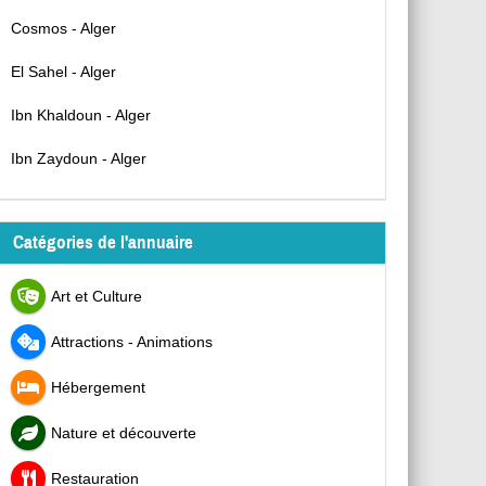
Cosmos - Alger
El Sahel - Alger
Ibn Khaldoun - Alger
Ibn Zaydoun - Alger
Catégories de l'annuaire
Art et Culture
Attractions - Animations
Hébergement
Nature et découverte
Restauration