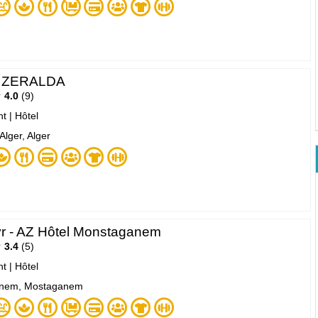
l ZERALDA
4.0
9
nt
|
Hôtel
Alger, Alger
r - AZ Hôtel Monstaganem
3.4
5
nt
|
Hôtel
nem, Mostaganem