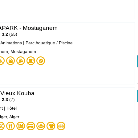
PARK - Mostaganem
3.2
55
- Animations
|
Parc Aquatique / Piscine
nem, Mostaganem
 Vieux Kouba
2.3
7
nt
|
Hôtel
ger, Alger