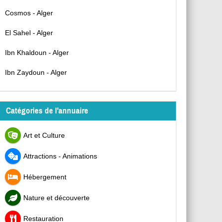
Cosmos - Alger
El Sahel - Alger
Ibn Khaldoun - Alger
Ibn Zaydoun - Alger
Catégories de l'annuaire
Art et Culture
Attractions - Animations
Hébergement
Nature et découverte
Restauration