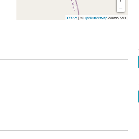
−
Leaflet
| ©
OpenStreetMap
contributors