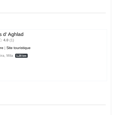
s d' Aghlad
4.0
1
ure
|
Site touristique
ira, Mila
1.28 km