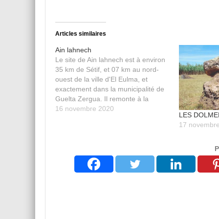
Articles similaires
Ain lahnech
Le site de Ain lahnech est à environ
35 km de Sétif, et 07 km au nord-
ouest de la ville d'El Eulma, et
exactement dans la municipalité de
Guelta Zergua. Il remonte à la
période préhistorique. Les
16 novembre 2020
LES DOLMEN
recherches ont commencé sur ce
17 novembr
site en 1931 après JC par le
professeur…
P