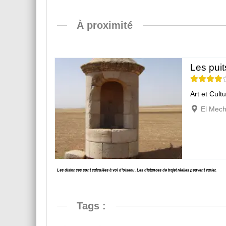
À proximité
Les puit
Art et Cult
El Mech
Les distances sont calculées à vol d’oiseau. Les distances de trajet réelles peuvent varier.
Tags :