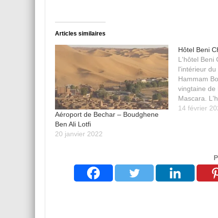
Articles similaires
Hôtel Beni 
L'hôtel Beni
l'intérieur 
Hammam Bou
vingtaine de 
Mascara. L'h
chambres, un
14 février 2
Aéroport de Bechar – Boudghene
cafeteria, un
Ben Ali Lotfi
piscine.
20 janvier 2022
P