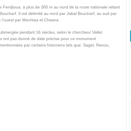
Ferdjioua, à plus de 300 m au nord de la route nationale reliant
l Boucharf. Il est délimité au nord par Jabal Boucharf, au sud par
 à l’ouest par Mechtaa el-Chwara.
 submergée pendant 16 siècles, selon le chercheur Vallet.
us ont pas donné de date précise pour ce monument
mentionnées par certains historiens tels que: Saget, Renou,