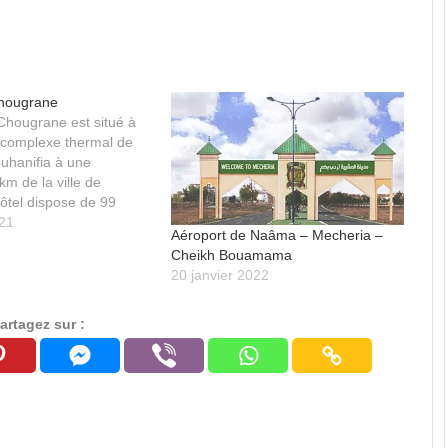
Chougrane
 Chougrane est situé à
du complexe thermal de
hanifia à une
km de la ville de
ôtel dispose de 99
 restaurant, une
021
Aéroport de Naâma – Mecheria –
 salon de thé et une
Cheikh Bouamama
20 janvier 2022
artagez sur :