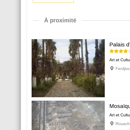
À proximité
Palais 
Art et Cult
Ferdjio
Mosaïqu
Art et Cult
Rouach