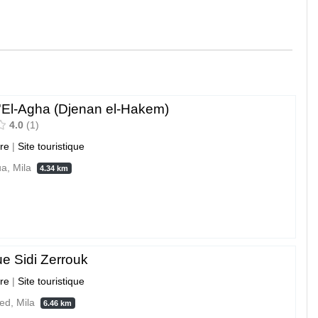
d'El-Agha (Djenan el-Hakem)
4.0
1
ure
|
Site touristique
ua, Mila
4.34 km
e Sidi Zerrouk
ure
|
Site touristique
ed, Mila
6.46 km