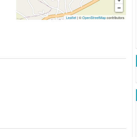
−
Leaflet
| ©
OpenStreetMap
contributors