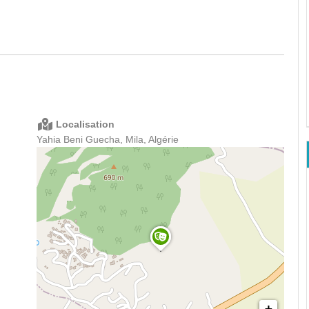
Localisation
Yahia Beni Guecha, Mila, Algérie
+