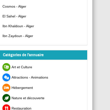
Cosmos - Alger
El Sahel - Alger
Ibn Khaldoun - Alger
Ibn Zaydoun - Alger
Catégories de l'annuaire
Art et Culture
Attractions - Animations
Hébergement
Nature et découverte
Restauration