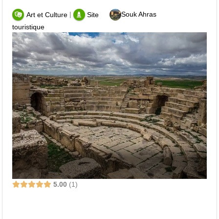
|
Souk Ahras
Art et Culture
Site
touristique
5.00
1