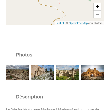
+
−
Leaflet
| ©
OpenStreetMap
contributors
Photos
Déscription
Le Site Archéologique Madaure ( Madorus) est composé de