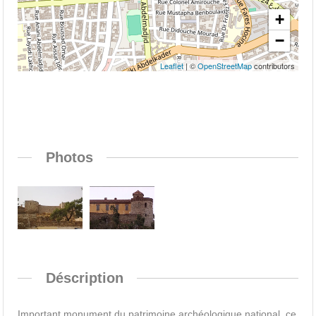
+
−
Leaflet
| ©
OpenStreetMap
contributors
Photos
Déscription
Important monument du patrimoine archéologique national, ce