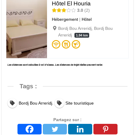
Hôtel El Houria
3.0
2
Hébergement
|
Hôtel
Bordj Bou Arreridj, Bordj Bou
Arreridj
1.94 km
Les distances sont calculées à vol d’oiseau. Les distances de trajet réelles peuvent varier.
Tags :
,
Bordj Bou Arreridj
Site touristique
Partagez sur :