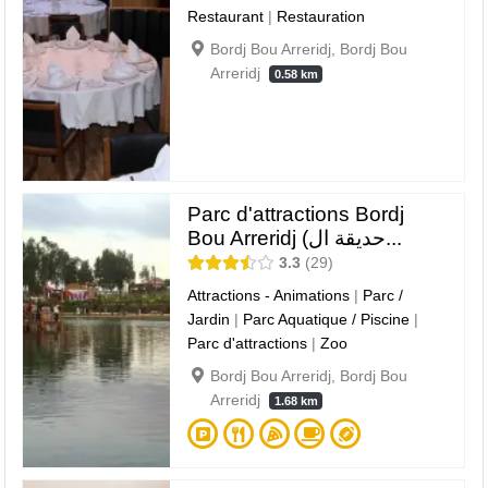
Restaurant
|
Restauration
Bordj Bou Arreridj, Bordj Bou
Arreridj
0.58 km
Parc d'attractions Bordj
Bou Arreridj (حديقة ال...
3.3
29
Attractions - Animations
|
Parc /
Jardin
|
Parc Aquatique / Piscine
|
Parc d'attractions
|
Zoo
Bordj Bou Arreridj, Bordj Bou
Arreridj
1.68 km