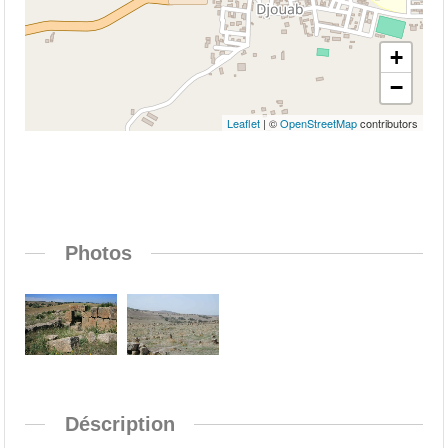
+
−
Leaflet
| ©
OpenStreetMap
contributors
Photos
Déscription