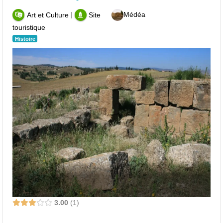
|
Médéa
Art et Culture
Site
touristique
Histoire
3.00
1