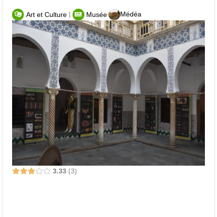
|
Médéa
Art et Culture
Musée
3.33
3