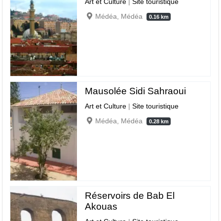
Art et Culture
|
Site touristique
Médéa, Médéa
0.16 km
Mausolée Sidi Sahraoui
Art et Culture
|
Site touristique
Médéa, Médéa
0.28 km
Réservoirs de Bab El
Akouas