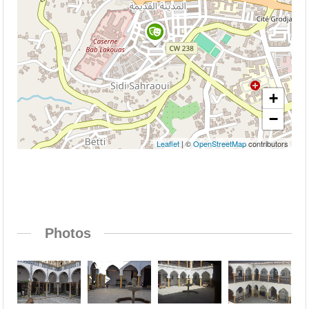
+
−
Leaflet
| ©
OpenStreetMap
contributors
Photos