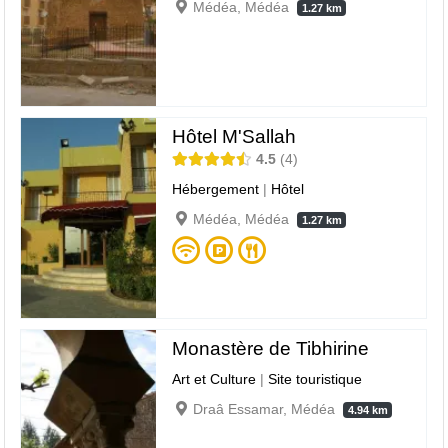
Médéa, Médéa
1.27 km
Hôtel M'Sallah
4.5
4
Hébergement
|
Hôtel
Médéa, Médéa
1.27 km
Monastère de Tibhirine
Art et Culture
|
Site touristique
Draâ Essamar, Médéa
4.94 km