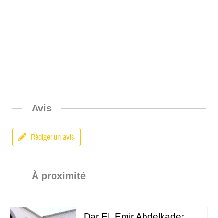
Avis
Rédiger un avis
À proximité
Dar EL Emir Abdelkader