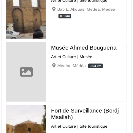
Art et Culture
|
Site touristique
Bab El Akouas, Médéa, Médéa
0.3 km
Musée Ahmed Bouguerra
Art et Culture
|
Musée
Médéa, Médéa
0.54 km
Fort de Surveillance (Bordj
Msallah)
Art et Culture
|
Site touristique