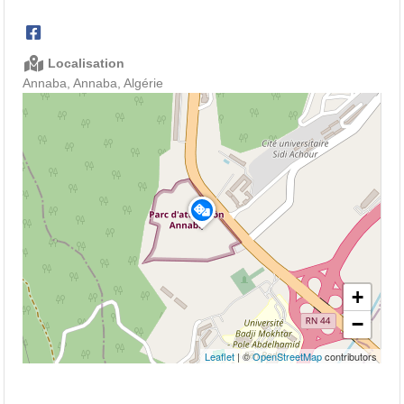
Localisation
Annaba, Annaba, Algérie
+
−
Leaflet
| ©
OpenStreetMap
contributors