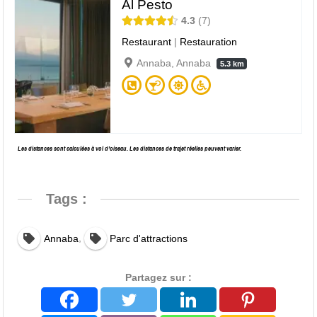
Al Pesto
4.3
7
Restaurant
|
Restauration
Annaba, Annaba
5.3 km
Les distances sont calculées à vol d’oiseau. Les distances de trajet réelles peuvent varier.
Tags :
,
Annaba
Parc d'attractions
Partagez sur :