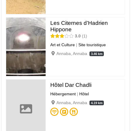
Les Citernes d’Hadrien
Hippone
3.0
1
Art et Culture
|
Site touristique
Annaba, Annaba
3.46 km
Hôtel Dar Chadli
Hébergement
|
Hôtel
Annaba, Annaba
4.19 km