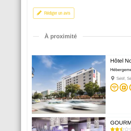
Rédiger un avis
À proximité
Hôtel No
Hébergeme
Sétif, S
GOURM