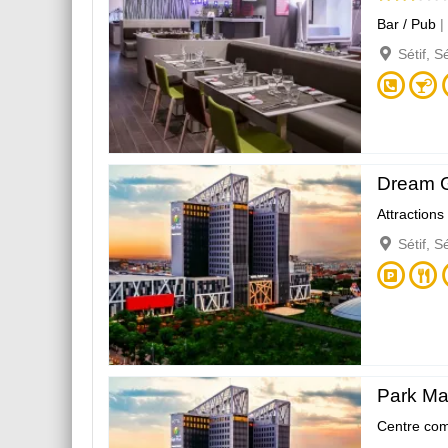
Bar / Pub
|
Sétif, S
Dream 
Attractions
Sétif, S
Park Mal
Centre com