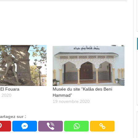
 El Fouara
Musée du site “Kalâa des Beni
 2020
Hammad”
19 novembre 2020
artagez sur :