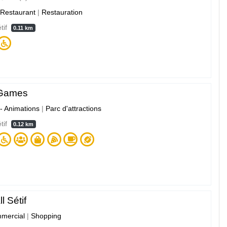
Restaurant
|
Restauration
étif
0.11 km
Games
 - Animations
|
Parc d'attractions
étif
0.12 km
l Sétif
mercial
|
Shopping