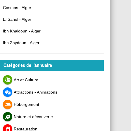
Cosmos - Alger
El Sahel - Alger
Ibn Khaldoun - Alger
Ibn Zaydoun - Alger
Catégories de l'annuaire
Art et Culture
Attractions - Animations
Hébergement
Nature et découverte
Restauration