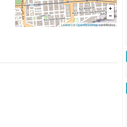
+
−
Leaflet
| ©
OpenStreetMap
contributors