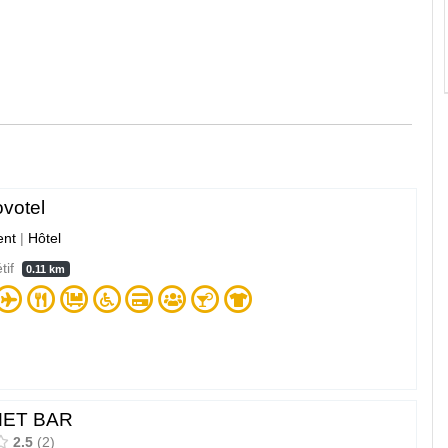
votel
nt
|
Hôtel
étif
0.11 km
ET BAR
2.5
2