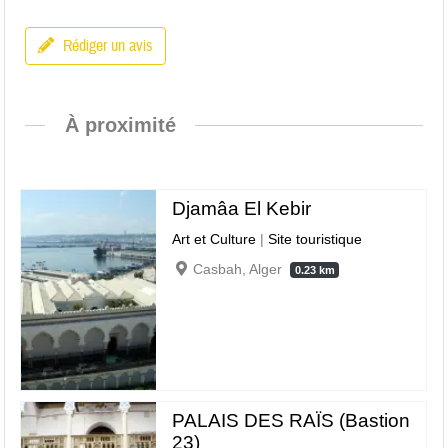
Rédiger un avis
À proximité
Djamâa El Kebir
Art et Culture
|
Site touristique
Casbah, Alger
0.23 km
PALAIS DES RAÏS (Bastion
23)