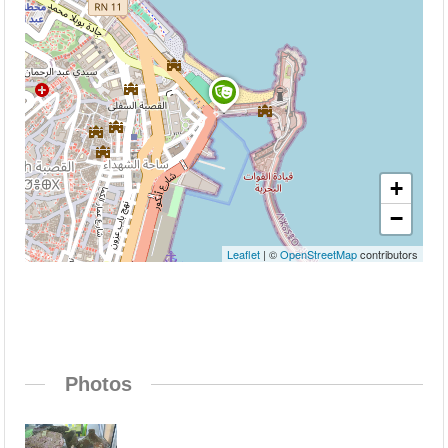
+
−
Leaflet
| ©
OpenStreetMap
contributors
Photos