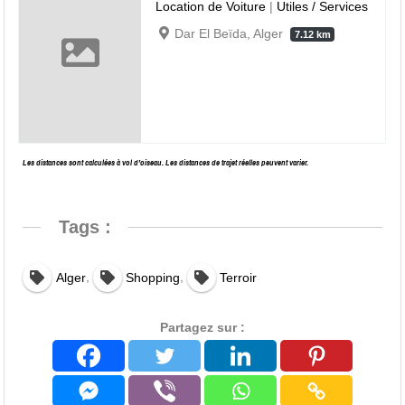
Location de Voiture
|
Utiles / Services
Dar El Beïda, Alger
7.12 km
Les distances sont calculées à vol d’oiseau. Les distances de trajet réelles peuvent varier.
Tags :
,
,
Alger
Shopping
Terroir
Partagez sur :