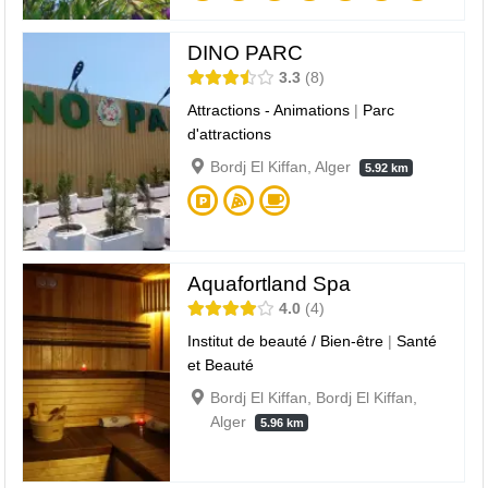
DINO PARC
3.3
8
Attractions - Animations
|
Parc
d'attractions
Bordj El Kiffan, Alger
5.92 km
Aquafortland Spa
4.0
4
Institut de beauté / Bien-être
|
Santé
et Beauté
Bordj El Kiffan, Bordj El Kiffan,
Alger
5.96 km