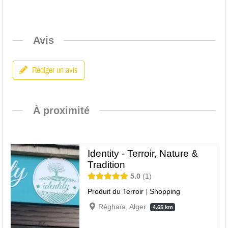
Avis
Rédiger un avis
À proximité
Identity - Terroir, Nature &
Tradition
5.0
1
Produit du Terroir
|
Shopping
Réghaïa, Alger
4.65 km