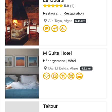
Le Gourbi
5.0
1
Restaurant
|
Restauration
Aïn Taya, Alger
6.45 km
M Suite Hotel
Hébergement
|
Hôtel
Dar El Beïda, Alger
6.92 km
Taltour