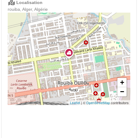
Localisation
rouiba, Alger, Algérie
+
−
Leaflet
| ©
OpenStreetMap
contributors