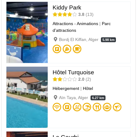
Kiddy Park
3.8
13
Attractions - Animations
|
Parc
d'attractions
Bordj El Kiffan, Alger
5.98 km
Hôtel Turquoise
2.0
2
Hébergement
|
Hôtel
Aïn Taya, Alger
6.27 km