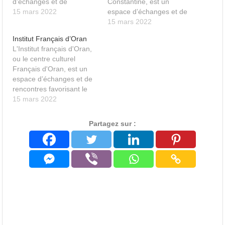
d’échanges et de
Constantine, est un
rencontres favorisant le
15 mars 2022
espace d’échanges et de
partage des cultures, des
rencontres favorisant le
15 mars 2022
langues et des savoirs.
partage des cultures, des
Institut Français d’Oran
langues et des savoirs.
L'Institut français d'Oran,
ou le centre culturel
Français d'Oran, est un
espace d’échanges et de
rencontres favorisant le
partage des cultures, des
15 mars 2022
langues et des savoirs.
Partagez sur :