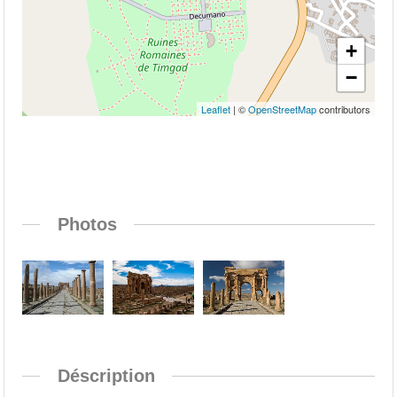
+
−
Leaflet
| ©
OpenStreetMap
contributors
Photos
Déscription