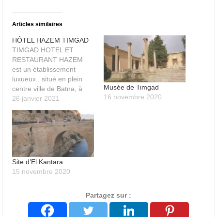
Articles similaires
HÔTEL HAZEM TIMGAD
TIMGAD HOTEL ET
RESTAURANT HAZEM
est un établissement
luxueux , situé en plein
Musée de Timgad
centre ville de Batna, à
16 novembre 2020
seulement 30 minutes de
26 janvier 2021
l'aéroport Mostafa
Benboulaid. C'est
l'adresse parfaite pour
explorer et profiter de tout
ce que cette merveilleuse
ville à a offrir. L’hôtel
Site d’El Kantara
bénéficie de somptueuses
15 novembre 2020
chambres disposant d'une
literie…
Partagez sur :