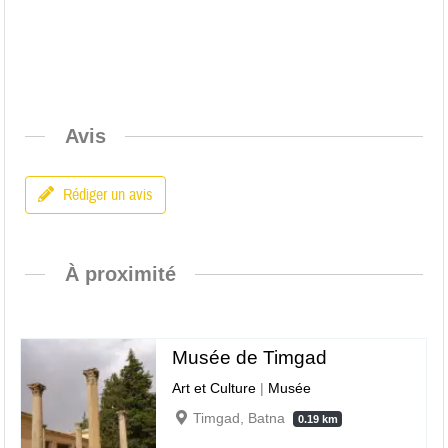
Avis
Rédiger un avis
À proximité
Musée de Timgad
Art et Culture
|
Musée
Timgad, Batna
0.19 km