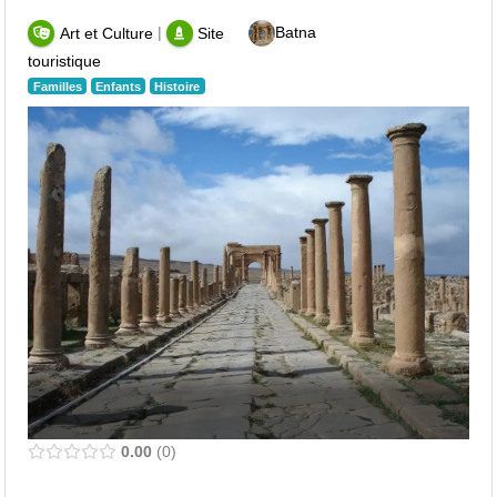
|
Batna
Art et Culture
Site
touristique
Familles
Enfants
Histoire
0.00
0