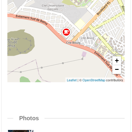
+
−
Leaflet
| ©
OpenStreetMap
contributors
Photos