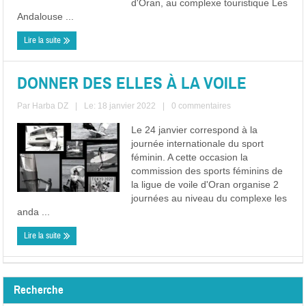
d'Oran, au complexe touristique Les
Andalouse ...
Lire la suite
DONNER DES ELLES À LA VOILE
Par
Harba DZ
|
Le: 18 janvier 2022
|
0 commentaires
Le 24 janvier correspond à la
journée internationale du sport
féminin. A cette occasion la
commission des sports féminins de
la ligue de voile d'Oran organise 2
journées au niveau du complexe les
anda ...
Lire la suite
Recherche