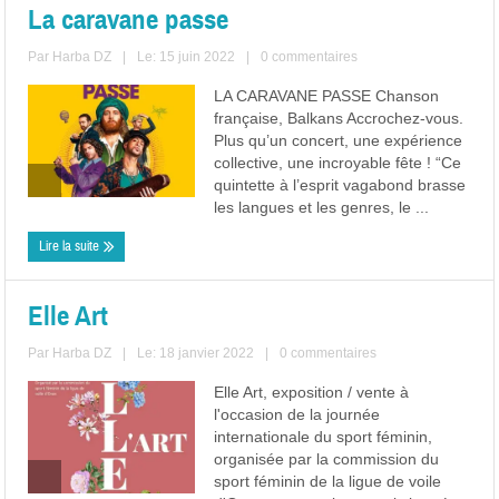
La caravane passe
Par
Harba DZ
|
Le: 15 juin 2022
|
0 commentaires
LA CARAVANE PASSE Chanson
française, Balkans Accrochez-vous.
Plus qu’un concert, une expérience
collective, une incroyable fête ! “Ce
quintette à l’esprit vagabond brasse
les langues et les genres, le ...
Lire la suite
Elle Art
Par
Harba DZ
|
Le: 18 janvier 2022
|
0 commentaires
Elle Art, exposition / vente à
l'occasion de la journée
internationale du sport féminin,
organisée par la commission du
sport féminin de la ligue de voile