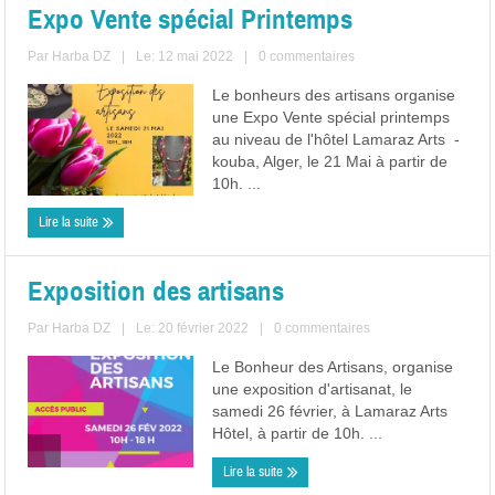
Expo Vente spécial Printemps
Par
Harba DZ
|
Le: 12 mai 2022
|
0 commentaires
Le bonheurs des artisans organise
une Expo Vente spécial printemps
au niveau de l'hôtel Lamaraz Arts -
kouba, Alger, le 21 Mai à partir de
10h. ...
Lire la suite
Exposition des artisans
Par
Harba DZ
|
Le: 20 février 2022
|
0 commentaires
Le Bonheur des Artisans, organise
une exposition d'artisanat, le
samedi 26 février, à Lamaraz Arts
Hôtel, à partir de 10h. ...
Lire la suite