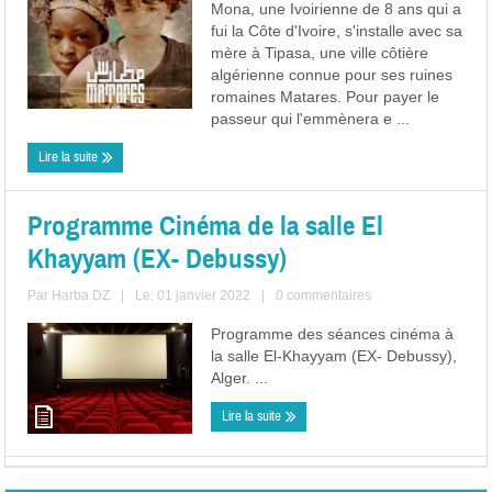
Mona, une Ivoirienne de 8 ans qui a
fui la Côte d'Ivoire, s'installe avec sa
mère à Tipasa, une ville côtière
algérienne connue pour ses ruines
romaines Matares. Pour payer le
passeur qui l'emmènera e ...
Lire la suite
Programme Cinéma de la salle El
Khayyam (EX- Debussy)
Par
Harba DZ
|
Le: 01 janvier 2022
|
0 commentaires
Programme des séances cinéma à
la salle El-Khayyam (EX- Debussy),
Alger. ...
Lire la suite