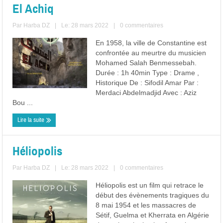
El Achiq
Par
Harba DZ
|
Le: 28 mars 2022
|
0 commentaires
En 1958, la ville de Constantine est
confrontée au meurtre du musicien
Mohamed Salah Benmessebah.
Durée : 1h 40min Type : Drame ,
Historique De : Sifodil Amar Par :
Merdaci Abdelmadjid Avec : Aziz
Bou ...
Lire la suite
Héliopolis
Par
Harba DZ
|
Le: 28 mars 2022
|
0 commentaires
Héliopolis est un film qui retrace le
début des évènements tragiques du
8 mai 1954 et les massacres de
Sétif, Guelma et Kherrata en Algérie