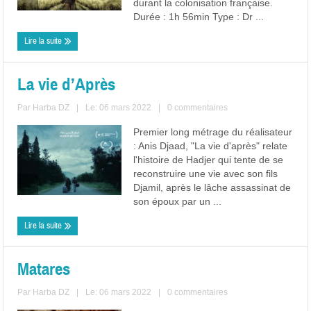
durant la colonisation française.
Durée : 1h 56min Type : Dr ...
Lire la suite
La vie d’Après
Par
Harba DZ
|
Le: 06 mars 2022
|
0 commentaires
Premier long métrage du réalisateur
: Anis Djaad, "La vie d'après" relate
l'histoire de Hadjer qui tente de se
reconstruire une vie avec son fils
Djamil, après le lâche assassinat de
son époux par un ...
Lire la suite
Matares
Par
Harba DZ
|
Le: 06 mars 2022
|
0 commentaires