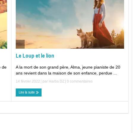
Le Loup et le lion
A la mort de son grand père, Alma, jeune pianiste de 20
e de
ans revient dans la maison de son enfance, perdue ...
14 février 2022
| par
Harba DZ
|
0 commentaires
Lire la suite