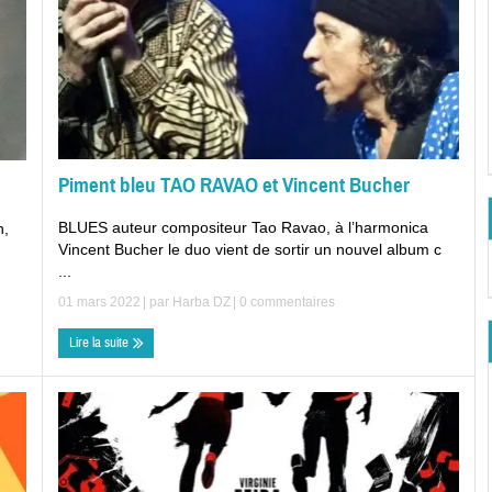
Piment bleu TAO RAVAO et Vincent Bucher
BLUES auteur compositeur Tao Ravao, à l’harmonica
n,
Vincent Bucher le duo vient de sortir un nouvel album c
...
01 mars 2022
| par
Harba DZ
|
0 commentaires
Lire la suite