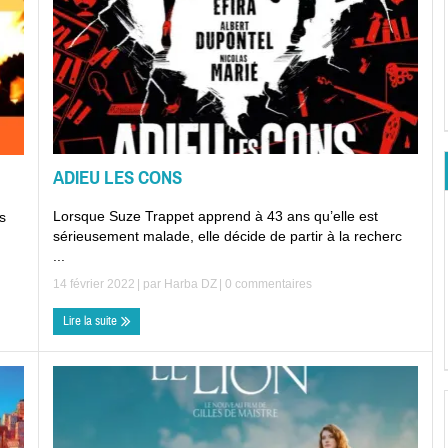
ADIEU LES CONS
Lorsque Suze Trappet apprend à 43 ans qu’elle est
es
sérieusement malade, elle décide de partir à la recherc
...
14 février 2022
| par
Harba DZ
|
0 commentaires
Lire la suite