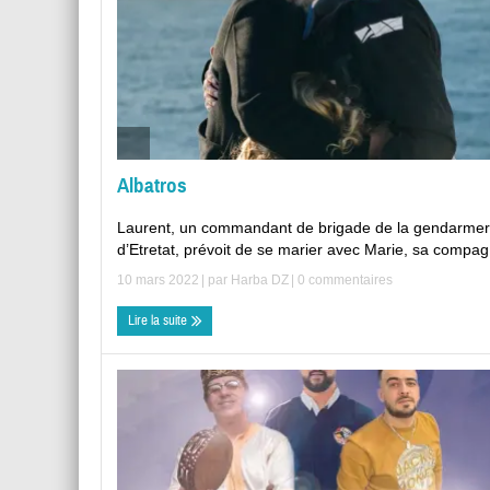
Albatros
Laurent, un commandant de brigade de la gendarmer
d’Etretat, prévoit de se marier avec Marie, sa compag 
10 mars 2022
| par
Harba DZ
|
0 commentaires
Lire la suite