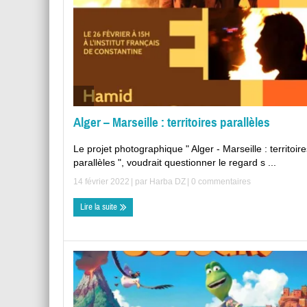
Alger – Marseille : territoires parallèles
Le projet photographique " Alger - Marseille : territoir
parallèles ", voudrait questionner le regard s ...
14 février 2022
| par
Harba DZ
|
0 commentaires
Lire la suite