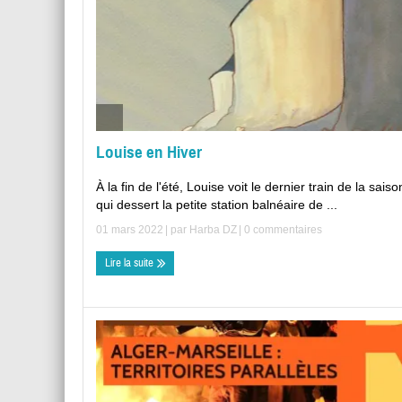
Louise en Hiver
À la fin de l'été, Louise voit le dernier train de la saiso
qui dessert la petite station balnéaire de ...
01 mars 2022
| par
Harba DZ
|
0 commentaires
Lire la suite