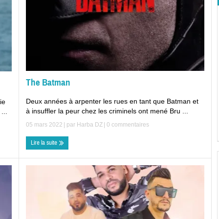
The Batman
Deux années à arpenter les rues en tant que Batman et
ie
à insuffler la peur chez les criminels ont mené Bru ...
...
05 mars 2022
| par
Harba DZ
|
0 commentaires
Lire la suite