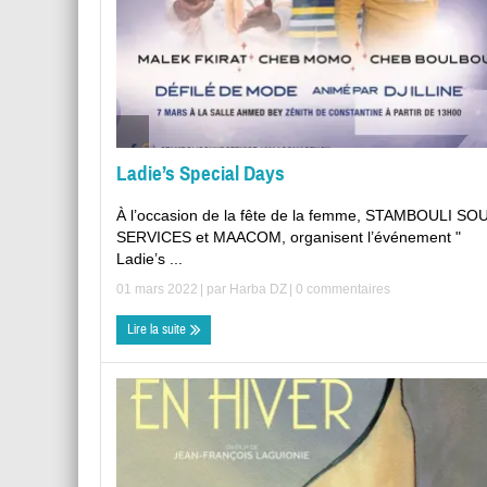
Ladie’s Special Days
À l’occasion de la fête de la femme, STAMBOULI S
SERVICES et MAACOM, organisent l’événement "
Ladie’s ...
01 mars 2022
| par
Harba DZ
|
0 commentaires
Lire la suite