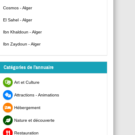
Cosmos - Alger
El Sahel - Alger
Ibn Khaldoun - Alger
Ibn Zaydoun - Alger
Catégories de l'annuaire
Art et Culture
Attractions - Animations
Hébergement
Nature et découverte
Restauration