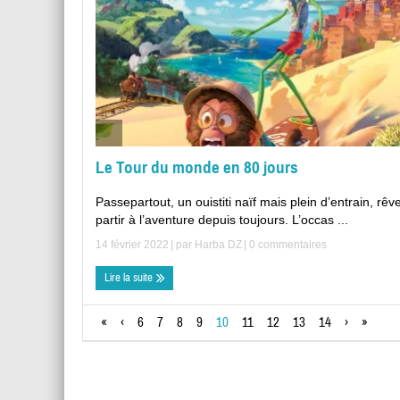
Le Tour du monde en 80 jours
Passepartout, un ouistiti naïf mais plein d’entrain, rêv
partir à l’aventure depuis toujours. L’occas ...
14 février 2022
| par
Harba DZ
|
0 commentaires
Lire la suite
«
‹
6
7
8
9
10
11
12
13
14
›
»