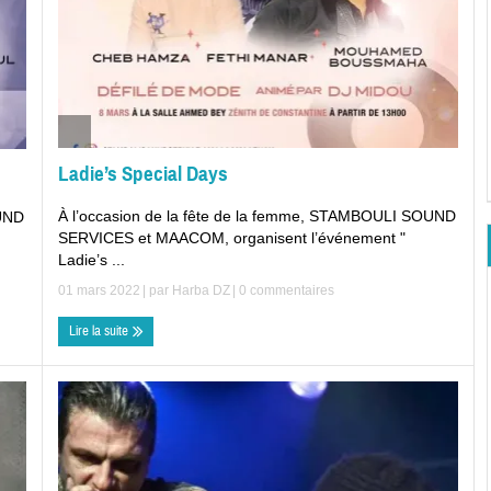
Ladie’s Special Days
À l’occasion de la fête de la femme, STAMBOULI SOUND
OUND
SERVICES et MAACOM, organisent l’événement "
Ladie’s ...
01 mars 2022
| par
Harba DZ
|
0 commentaires
Lire la suite