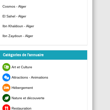
Cosmos - Alger
El Sahel - Alger
Ibn Khaldoun - Alger
Ibn Zaydoun - Alger
Catégories de l'annuaire
Art et Culture
Attractions - Animations
Hébergement
Nature et découverte
Restauration