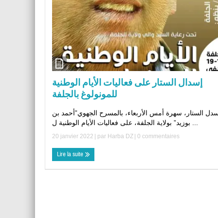
إسدال الستار على فعاليات الأيام الوطنية
للمونولوغ بالجلفة
دل الستار، سهرة أمس الأربعاء، بالمسرح الجهوي”أحمد بن
بوزيد” بولاية الجلفة، على فعاليات الأيام الوطنية ل ...
20 janvier 2022
| par
Harba DZ
|
0 commentaires
Lire la suite