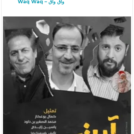
Waq Waq – واق واق