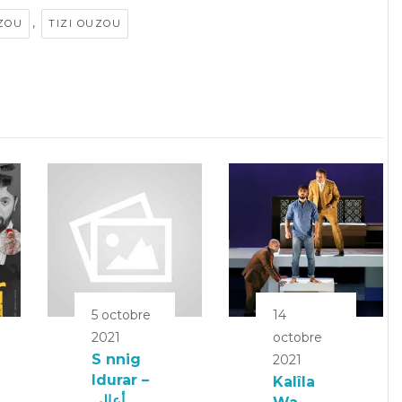
,
UZOU
TIZI OUZOU
5 octobre
14
2021
octobre
S nnig
2021
Idurar –
Kalîla
أعالي