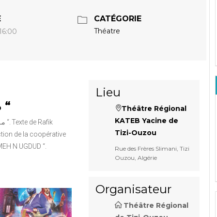
E
CATÉGORIE
Théatre
 16:00
Lieu
MALIKA ” مـلـيـكـة “
Théâtre Régional
KATEB Yacine de
Tizi-Ouzou
ion de la coopérative
UMEH N UGDUD “.
Rue des Frères Slimani, Tizi
Ouzou, Algérie
Organisateur
Théâtre Régional