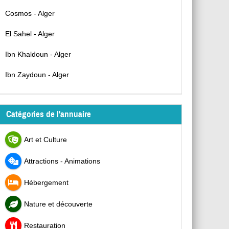
Cosmos - Alger
El Sahel - Alger
Ibn Khaldoun - Alger
Ibn Zaydoun - Alger
Catégories de l'annuaire
Art et Culture
Attractions - Animations
Hébergement
Nature et découverte
Restauration