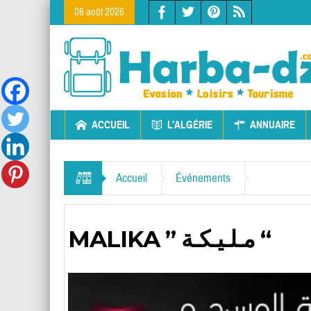
08 août 2026
ACCUEIL
L’ALGÉRIE
ANNUAIRE
Accueil
Événements
MALIKA ” مـلـيـكـة “