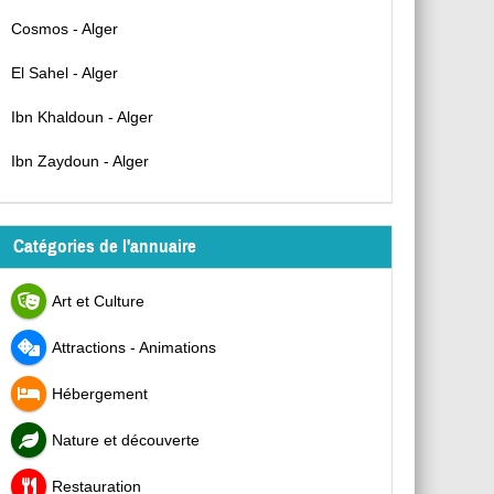
Cosmos - Alger
El Sahel - Alger
Ibn Khaldoun - Alger
Ibn Zaydoun - Alger
Catégories de l'annuaire
Art et Culture
Attractions - Animations
Hébergement
Nature et découverte
Restauration