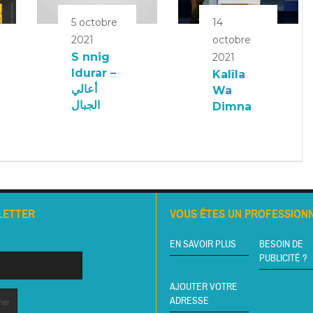
5 octobre
14
2021
octobre
S nnig
2021
Idurar –
Kalîla
أعالي
Wa
الجبال
Dimna
LETTER
VOUS ÊTES UN PROFESSIONN
EN SAVOIR PLUS
BESOIN DE
PUBLICITÉ ?
AJOUTER VOTRE
ADRESSE