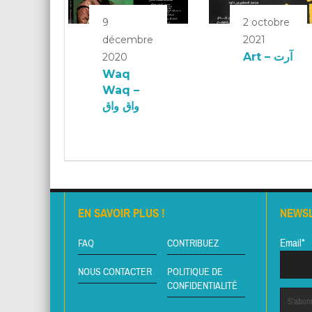
9
2 octobre
décembre
2021
Art – آرت
2020
Waq
Waq –
واق واق
EN SAVOIR PLUS !
NEWS
Email*
FAQ
CONTRIBUEZ
NOUS CONTACTER
POLITIQUE DE
CONFIDENTIALITÉ