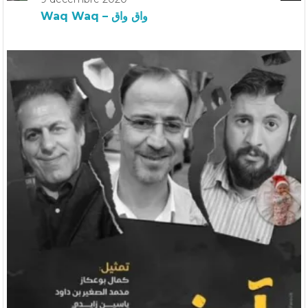
Waq Waq – واق واق