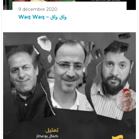
9 décembre 2020
Waq Waq – واق واق