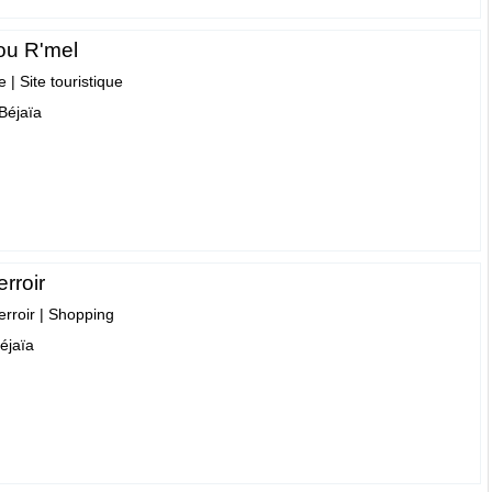
ou R'mel
e
|
Site touristique
Béjaïa
rroir
erroir
|
Shopping
éjaïa