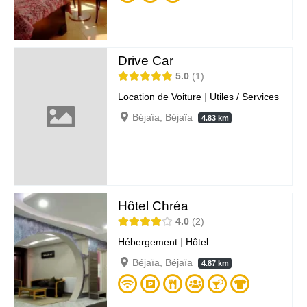
Drive Car
5.0
1
Location de Voiture
|
Utiles / Services
Béjaïa, Béjaïa
4.83 km
Hôtel Chréa
4.0
2
Hébergement
|
Hôtel
Béjaïa, Béjaïa
4.87 km