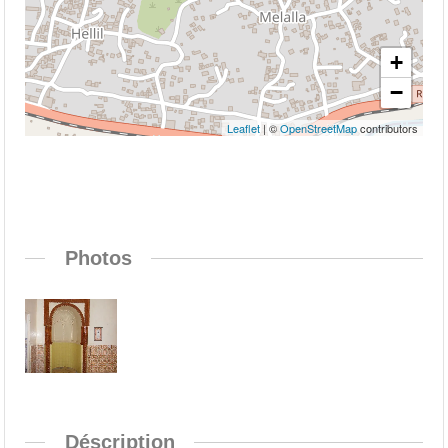
+
−
Leaflet
| ©
OpenStreetMap
contributors
Photos
Déscription