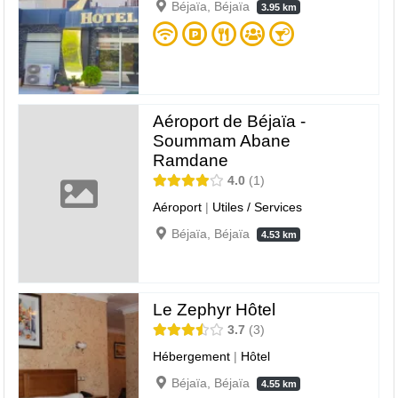
Béjaïa, Béjaïa
3.95 km
Aéroport de Béjaïa -
Soummam Abane
Ramdane
4.0
1
Aéroport
|
Utiles / Services
Béjaïa, Béjaïa
4.53 km
Le Zephyr Hôtel
3.7
3
Hébergement
|
Hôtel
Béjaïa, Béjaïa
4.55 km