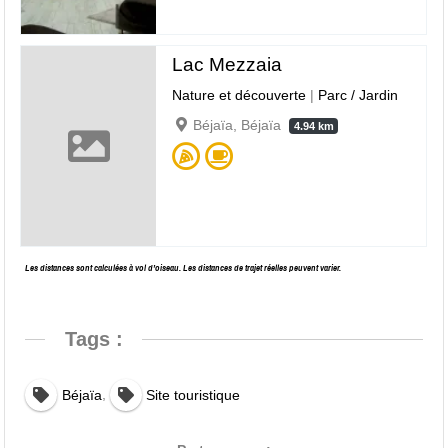
Lac Mezzaia
Nature et découverte
|
Parc / Jardin
Béjaïa, Béjaïa
4.94 km
Les distances sont calculées à vol d’oiseau. Les distances de trajet réelles peuvent varier.
Tags :
,
Béjaïa
Site touristique