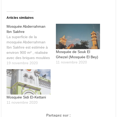
Articles similaires
Mosquée Abderrahman
Ibn Sakhre
La superficie de la
mosquée Abderrahman
Ibn Sakhre est estimée à
Mosquée de Souk El
environ 900 m² , réalisée
Ghezel (Mosquée El Bey)
avec des briques moulées
11 novembre 2020
(technique de la terre
19 novembre 2020
pisée) renforcées de
pierres, de feuilles de
palmier et de bois
(matériaux locaux). La
forme générale de la
mosquée suggère un style
Mosquée Sidi El-Kettani
architectural Moravide. Le
11 novembre 2020
monument…
Partagez sur :