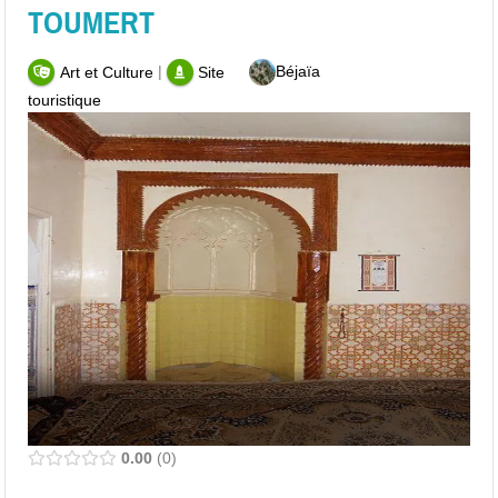
TOUMERT
|
Béjaïa
Art et Culture
Site
touristique
0.00
0