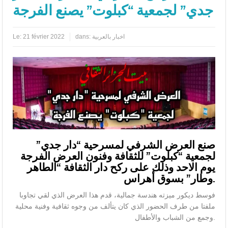
جدي” لجمعية “كبلوت” يصنع الفرجة
اخبار بالعربية
dans:
21 février 2022
Le:
صنع العرض الشرفي لمسرحية “دار جدي”
لجمعية “كبلوت” للثقافة وفنون العرض الفرجة
يوم الاحد وذلك على ركح دار الثقافة “الطاهر
وطار” بسوق أهراس.
فوسط ديكور ميزته هندسة جمالية، قدم هذا العرض الذي لقي تجاوبا
ملفتا من طرف الحضور الذي كان يتألف من وجوه ثقافية وفنية محلية
وجمع من الشباب والأطفال.