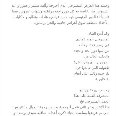
وجسد هذا العرض المسرحي الذي أخرجه وألفه سمير زعفور و أعد
السينوغرافيا الخاصة به كل من راجية رزايقية وشهاب عتروس فيما
قام بأداء الدور الرئيسي فيه حميد عوادي، عادات وتقاليد و حكايات
الأجداد لمنطقة سوق أهراس خاصة والجزائر عموما.
وقد أبدع الفنان
المسرحي حميد عوادي
في رسم عدة لوحات
من بينها دور الجد والجدة
والحفيد العائد من
المهجر والذي يحن لفترة
طفولته التي عاشها في
دار جده وذلك على أنغام
فلكلورية.
وحسب ربيعة جوامع،
المشرفة الفنية على هذا
العمل المسرحي فإن
هذا الإنتاج يعتبر ثاني عمل للجمعية بعد مسرحية “الجبال ما تتهدش”
التي تم عرضها بمناسبة إحياء ذكرى أحداث ساقية سيدي يوسف و