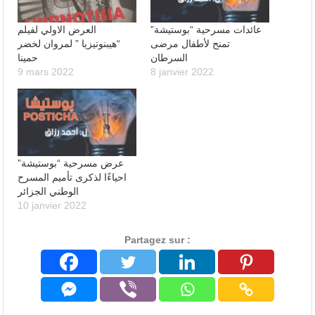
عائدات مسرحية “بوستيشة”
العرض الاولي لفيلم
تمنح لأطفال مرضى
“هيبنوتيزيا ” لمروان لخضر
السرطان
حمينا
9 mars 2022
8 janvier 2022
عرض مسرحية “بوستيشة”
احياءًا لذكرى تأميم المسرح
الوطني الجزائر
10 janvier 2022
Partagez sur :